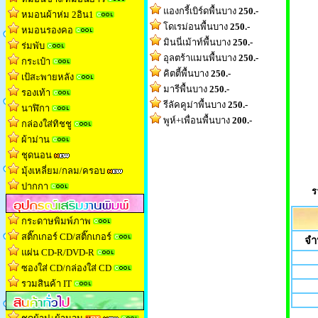
แองกรี้เบิร์ดพื้นบาง
250.-
หมอนผ้าห่ม 2อิน1
โดเรม่อนพื้นบาง
250.-
หมอนรองคอ
มินนี่เม้าท์พื้นบาง
250.-
ร่มพับ
อุลตร้าแมนพื้นบาง
250.-
กระเป๋า
คิตตี้พื้นบาง
250.-
เป้สะพายหลัง
มารีพื้นบาง
250.-
รองเท้า
รีลัคคูม่าพื้นบาง
250.-
นาฬิกา
พูห์+เพื่อนพื้นบาง
200.-
กล่องใส่ทิชช
ู
ผ้าม่าน
ชุดนอน
มุ้งเหลี่ยม/กลม/ครอบ
ปากกา
ร
กระดาษพิมพ์ภาพ
สติ๊กเกอร์ CD/สติ๊กเกอร์
จำ
แผ่น CD-R/DVD-R
ซองใส่ CD/กล่องใส่ CD
รวมสินค้า IT