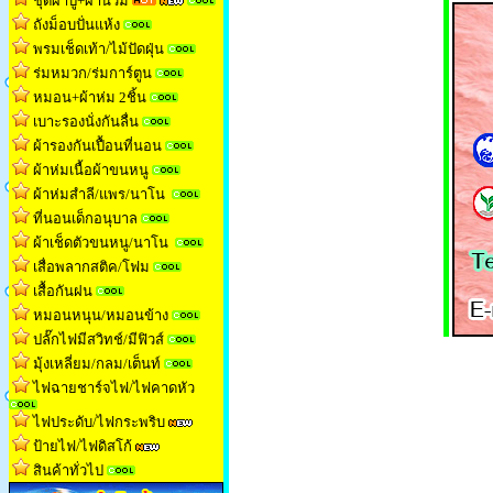
ชุดผ้าปู+ผ้านวม
ถังม็อบปั่นแห้ง
พรมเช็ดเท้า/ไม้ปัดฝุ่น
ร่มหมวก/ร่มการ์ตูน
หมอน+ผ้าห่ม 2ชิ้น
เบาะรองนั่งกันลื่น
ผ้ารองกันเปื้อนที่นอน
ผ้าห่มเนื้อผ้าขนหน
ู
ผ้าห่มสำลี/แพร/นาโน
ที่นอนเด็กอนุบาล
ผ้าเช็ดตัวขนหนู/นาโน
เสื่อพลากสติค/โฟม
เสื้อกันฝน
หมอนหนุน/หมอนข้าง
ปลั๊กไฟมีสวิทช์/มีฟิวส์
มุ้งเหลี่ยม/กลม/เต็นท
์
ไฟฉายชาร์จไฟ/ไฟคาดหัว
ไฟประดับ/ไฟกระพริบ
ป้ายไฟ/ไฟดิสโก้
สินค้าทั่วไป