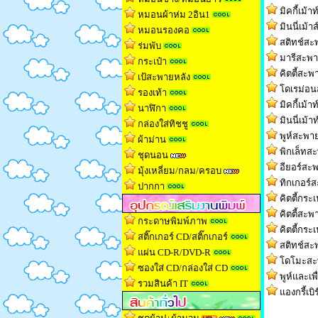
มิคกี้เม้
หมอนผ้าห่ม 2อิน1
มินนี่เม้
หมอนรองคอ
สติทช์สะ
ร่มพับ
มารีสะพา
กระเป๋า
คิตตี้สะพ
เป้สะพายหลัง
โดเรม่อ
รองเท้า
มิคกี้เม้
นาฬิกา
มินนี่เม้
กล่องใส่ทิชช
ู
พูห์สะพา
ผ้าม่าน
พิกเล็ทส
ชุดนอน
อียอร์สะ
มุ้งเหลี่ยม/กลม/ครอบ
ทิกเกอร์
ปากกา
คิตตี้กระเ
คิตตี้สะพ
กระดาษพิมพ์ภาพ
คิตตี้กระเ
สติ๊กเกอร์ CD/สติ๊กเกอร์
สติทช์สะ
แผ่น CD-R/DVD-R
โดโมะสะ
ซองใส่ CD/กล่องใส่ CD
พูห์และเพ
รวมสินค้า IT
แองกรี้เบ