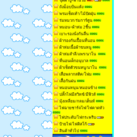
ชุดผ้าปู+ผ้านวม
ถังม็อบปั่นแห้ง
พรมเช็ดเท้า/ไม้ปัดฝุ่น
ร่มหมวก/ร่มการ์ตูน
หมอน+ผ้าห่ม 2ชิ้น
เบาะรองนั่งกันลื่น
ผ้ารองกันเปื้อนที่นอน
ผ้าห่มเนื้อผ้าขนหน
ู
ผ้าห่มสำลี/แพร/นาโน
ที่นอนเด็กอนุบาล
ผ้าเช็ดตัวขนหนู/นาโน
เสื่อพลากสติค/โฟม
เสื้อกันฝน
หมอนหนุน/หมอนข้าง
ปลั๊กไฟมีสวิทช์/มีฟิวส์
มุ้งเหลี่ยม/กลม/เต็นท
์
ไฟฉายชาร์จไฟ/ไฟคาดหัว
ไฟประดับ/ไฟกระพริบ
ป้ายไฟ/ไฟดิสโก้
สินค้าทั่วไป