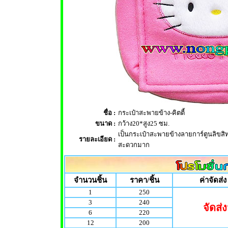
ชื่อ :
กระเป๋าสะพายข้าง-คิตตี้
ขนาด :
กว้าง20*สูง25 ซม.
เป็นกระเป๋าสะพายข้างลายการ์ตูนลิขสิท
รายละเอียด :
สะดวกมาก
จำนวนชิ้น
ราคา/ชิ้น
ค่าจัดส่ง
1
250
3
240
จัดส่ง
6
220
12
200