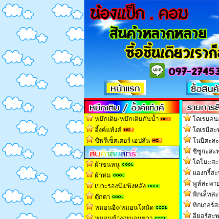
หมึกเติม/หมึกเติมกันน้ำ
โดเรม่อน
อิ้งค์แท้งค์
โดเรมี่สะ
ชิพรีเซ็ตเตอร์ เอปสัน
โนบิตะสะ
ชิซูกะสะพ
โดโมะสะพ
ผ้าขนหนู
แองกรี้สะ
ผ้าห่ม
พูห์สะพาย
เบาะรองนั่ง/พิงหลัง
พิกเล็ทสะ
ตุ๊กตา
ทิกเกอร์ส
หมอนอิง/หมอนโดนัด
อียอร์สะพ
หมอนข้าง/หมอนยาว