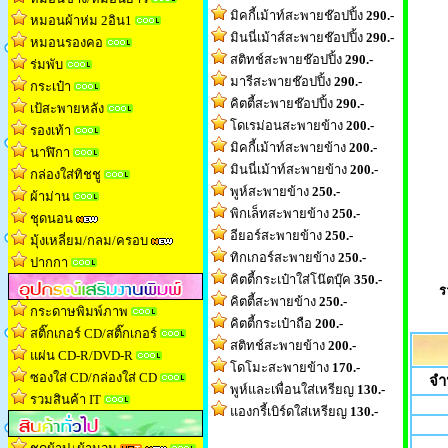
มิคกี้เม้าท์สะพายช๊อปปิ้ง
290.-
หมอนผ้าห่ม 2อิน1
มินนี่เม้าส์สะพายช๊อปปิ้ง
290.-
หมอนรองคอ
สติทช์สะพายช๊อปปิ้ง
290.-
ร่มพับ
มารีสะพายช๊อปปิ้ง
290.-
กระเป๋า
คิตตี้สะพายช๊อปปิ้ง
290.-
เป้สะพายหลัง
โดเรม่อนสะพายข้าง
200.-
รองเท้า
มิคกี้เม้าท์สะพายข้าง
200.-
นาฬิกา
มินนี่เม้าท์สะพายข้าง
200.-
กล่องใส่ทิชช
ู
พูห์สะพายข้าง
250.-
ผ้าม่าน
พิกเล็ทสะพายข้าง
250.-
ชุดนอน
อียอร์สะพายข้าง
250.-
มุ้งเหลี่ยม/กลม/ครอบ
ทิกเกอร์สะพายข้าง
250.-
ปากกา
คิตตี้กระเป๋าใส่โน๊ตบุ๊ค
350.-
ร
คิตตี้สะพายข้าง
250.-
กระดาษพิมพ์ภาพ
คิตตี้กระเป๋าถือ
200.-
สติ๊กเกอร์ CD/สติ๊กเกอร์
สติทช์สะพายข้าง
200.-
แผ่น CD-R/DVD-R
โดโมะสะพายข้าง
170.-
ซองใส่ CD/กล่องใส่ CD
จำ
พูห์และเพื่อนใส่เหรียญ
130.-
รวมสินค้า IT
แองกรี้เบิร์ดใส่เหรียญ
130.-