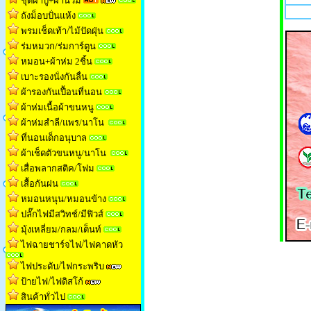
ชุดผ้าปู+ผ้านวม
ถังม็อบปั่นแห้ง
พรมเช็ดเท้า/ไม้ปัดฝุ่น
ร่มหมวก/ร่มการ์ตูน
หมอน+ผ้าห่ม 2ชิ้น
เบาะรองนั่งกันลื่น
ผ้ารองกันเปื้อนที่นอน
ผ้าห่มเนื้อผ้าขนหน
ู
ผ้าห่มสำลี/แพร/นาโน
ที่นอนเด็กอนุบาล
ผ้าเช็ดตัวขนหนู/นาโน
เสื่อพลากสติค/โฟม
เสื้อกันฝน
หมอนหนุน/หมอนข้าง
ปลั๊กไฟมีสวิทช์/มีฟิวส์
มุ้งเหลี่ยม/กลม/เต็นท
์
ไฟฉายชาร์จไฟ/ไฟคาดหัว
ไฟประดับ/ไฟกระพริบ
ป้ายไฟ/ไฟดิสโก้
สินค้าทั่วไป